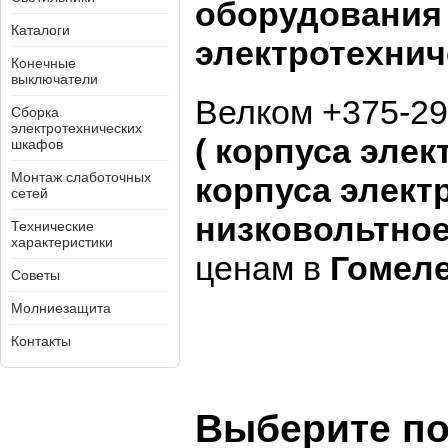
оборудовани
Каталоги
электротехнич
Конечные
выключатели
Велком +375-29
Сборка
электротехнических
(
корпуса элек
шкафов
Монтаж слаботочных
корпуса элект
сетей
низковольтно
Технические
характеристики
ценам в
Гомел
Советы
Молниезащита
Контакты
Выберите по