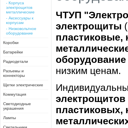
- Корпуса
электрощитов
ЧТУП "Электр
металлические
- Аксессуары к
корпусам
электрощиты
(
- Низковольтное
оборудование
пластиковые, 
Коробки
металлические
Батарейки
оборудовани
Радиодетали
низким ценам.
Разъемы и
коннекторы
Индивидуальный
Щетки электрические
Коммутация
электрощитов
Светодиодные
пластиковых, 
украшения
Лампы
металлических
Светильники