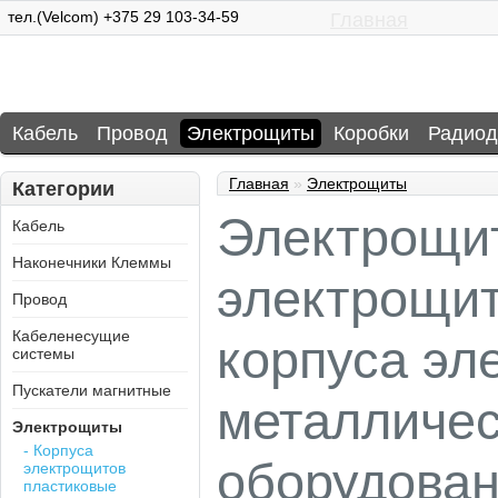
тел.(Velcom) +375 29 103-34-59
Главная
Кабель
Провод
Электрощиты
Коробки
Радиод
Главная
»
Электрощиты
Категории
Электрощит
Кабель
Наконечники Клеммы
электрощит
Провод
Кабеленесущие
корпуса эл
системы
Пускатели магнитные
металличес
Электрощиты
- Корпуса
оборудован
электрощитов
пластиковые