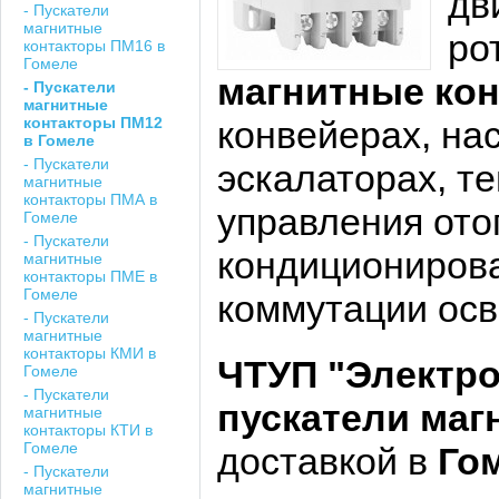
дв
- Пускатели
магнитные
ро
контакторы ПМ16 в
Гомеле
магнитные ко
- Пускатели
магнитные
контакторы ПМ12
конвейерах, на
в Гомеле
- Пускатели
эскалаторах, т
магнитные
контакторы ПМА в
управления ото
Гомеле
- Пускатели
кондиционирован
магнитные
контакторы ПМЕ в
Гомеле
коммутации осв
- Пускатели
магнитные
контакторы КМИ в
ЧТУП "Электр
Гомеле
- Пускатели
пускатели ма
магнитные
контакторы КТИ в
Гомеле
доставкой в
Го
- Пускатели
магнитные