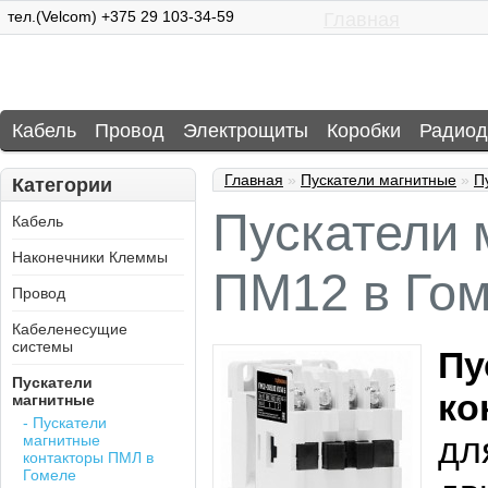
тел.(Velcom) +375 29 103-34-59
Главная
Кабель
Провод
Электрощиты
Коробки
Радиод
Главная
»
Пускатели магнитные
»
П
Категории
Пускатели 
Кабель
Наконечники Клеммы
ПМ12 в Го
Провод
Кабеленесущие
системы
Пу
Пускатели
ко
магнитные
- Пускатели
дл
магнитные
контакторы ПМЛ в
Гомеле