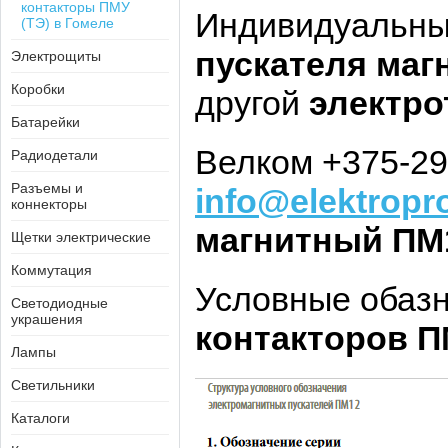
контакторы ПМУ
Индивидуальный
(ТЭ) в Гомеле
пускателя маг
Электрощиты
Коробки
другой
электро
Батарейки
Велком +375-29
Радиодетали
Разъемы и
info@elektropr
коннекторы
магнитный П
Щетки электрические
Коммутация
Условные обаз
Светодиодные
украшения
контакторов П
Лампы
Светильники
Каталоги