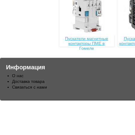
Пускатели магнитные
Пуск
контакторы ПМЕ в
контак
Гомеле
Информация
О нас
Доставка товара
Связаться с нами