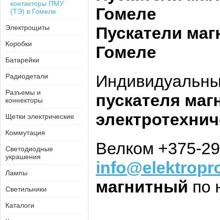
контакторы ПМУ
Гомеле
(ТЭ) в Гомеле
Электрощиты
Пускатели маг
Коробки
Гомеле
Батарейки
Индивидуальный
Радиодетали
Разъемы и
пускателя маг
коннекторы
электротехнич
Щетки электрические
Коммутация
Велком +375-29
Светодиодные
украшения
info@elektropr
Лампы
магнитный
по 
Светильники
Каталоги