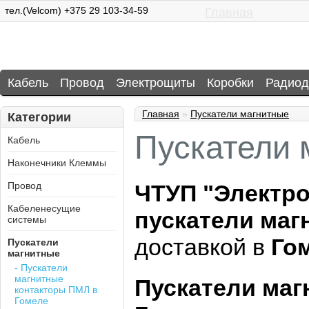
тел.(Velcom) +375 29 103-34-59
Главная
Кабель
Провод
Электрощиты
Коробки
Радиод
Главная
»
Пускатели магнитные
Категории
Пускатели 
Кабель
Наконечники Клеммы
Провод
ЧТУП "Электр
Кабеленесущие
пускатели маг
системы
доставкой в
Го
Пускатели
магнитные
- Пускатели
магнитные
Пускатели маг
контакторы ПМЛ в
Гомеле